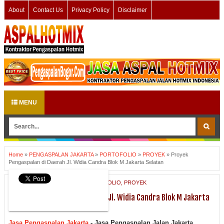
About
Contact Us
Privacy Policy
Disclaimer
MENU
Home
»
PENGASPALAN JAKARTA
»
PORTOFOLIO
»
PROYEK
»
Proyek
Pengaspalan di Daerah Jl. Widia Candra Blok M Jakarta Selatan
PENGASPALAN JAKARTA
,
PORTOFOLIO
,
PROYEK
Proyek Pengaspalan di Daerah Jl. Widia Candra Blok M Jakarta
Selatan
Jasa Pengaspalan Jakarta
-
Jasa Pengaspalan Jalan Jakarta