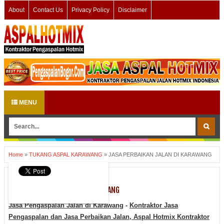
About
Contact Us
Privacy Policy
Disclaimer
MENU
Home
»
TUKANG ASPAL KARAWANG
»
JASA PERBAIKAN JALAN DI KARAWANG
TUKANG ASPAL KARAWANG
JASA PERBAIKAN JALAN DI KARAWANG
Jasa Pengaspalan Jalan di Karawang
-
Kontraktor Jasa
Pengaspalan dan Jasa Perbaikan Jalan, Aspal Hotmix
Kontraktor