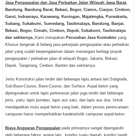
Jasa Pengaspalan dan Jasa Perbaikan Jalan Wilayah Jawa Barat
,
Bandung, Bandung Barat, Bekasi, Bogor, Ciamis, Cianjur, Cirebon,
Garut, Indramayu, Karawang, Kuningan, Majalengka, Purwakarta,
Subang, Sukabumi, Sumedang, Tasikmalaya, Bandung, Banjar,
Bekasi, Bogor, Cimahi, Cirebon, Depok, Sukabumi, Tasikmalaya
dan sekitarnya.
Kami merupakan
Perusahan Jasa Kontraktor
yang
Khusus bergerak di bidang jasa pekerjaan pengaspalan atau perbaikan
jalan yang sudah berpengalaman dalam menangani berbagi proyek
pengaspalan / perbaikan jalan di wilayah Bogor, Jakarta, Bekasi,
Depok, Tangerang, Cirebon, Banten dan sekitarnya.
Jenis Konstruksi jalan terdiri dari beberapa lapis,antara lain:Subgrade,
Sub-Base-Course, Base-Course, dan Surface. Aspal beton yang
dipergunakan untuk lapis perkerasan jalan juga terdiri dari beberapa
jenis, yaitu: lapis pondasi, lapis aus satu, dan lapis aus dua. Untuk
mendapatkan mutu aspal beton yang baik, dalam proses perencanaan
campuran harus memperhatikan karakteristik campuran aspal-beton.
Biaya
A
nggaran
P
engaspalan
pada prinsipnya sangat dipengaruhi
oleh beberapa faktor, anatar lain: kondisi suatu daerah, kondisi tanah,