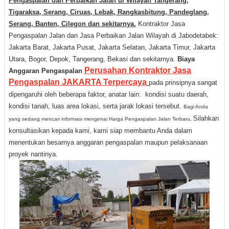
Pengaspalan dan Perbaikan Jalan di Wilayah Tangerang,
Tigaraksa, Serang, Ciruas, Lebak, Rangkasbitung, Pandeglang,
Serang, Banten, Cilegon dan sekitarnya.
Kontraktor Jasa
Pengaspalan Jalan dan Jasa Perbaikan Jalan Wilayah di Jabodetabek:
Jakarta Barat, Jakarta Pusat, Jakarta Selatan, Jakarta Timur, Jakarta
Utara, Bogor, Depok, Tangerang, Bekasi dan sekitarnya.
Biaya
Perusahan Kontraktor Jasa
A
nggaran
P
engaspalan
Pengaspalan JAKARTA Terpercaya
pada prinsipnya sangat
dipengaruhi oleh beberapa faktor, anatar lain: kondisi suatu daerah,
kondisi tanah, luas area lokasi, serta jarak lokasi tersebut.
Bagi Anda
Silahkan
yang sedang mencari informasi mengenai Harga Pengaspalan Jalan Terbaru,
konsultasikan kepada kami, kami siap membantu Anda dalam
menentukan besarnya anggaran pengaspalan maupun pelaksanaan
proyek nantinya.