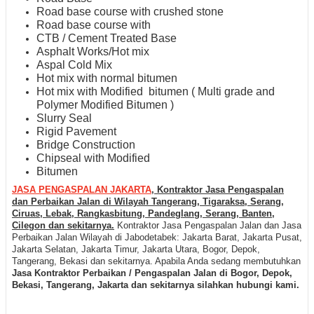
Road base course with crushed stone
Road base course with
CTB / Cement Treated Base
Asphalt Works/Hot mix
Aspal Cold Mix
Hot mix with normal bitumen
Hot mix with Modified bitumen ( Multi grade and
Polymer Modified Bitumen )
Slurry Seal
Rigid Pavement
Bridge Construction
Chipseal with Modified
Bitumen
JASA PENGASPALAN JAKARTA
, Kontraktor Jasa Pengaspalan
dan Perbaikan Jalan di Wilayah Tangerang, Tigaraksa, Serang,
Ciruas, Lebak, Rangkasbitung, Pandeglang, Serang, Banten,
Cilegon dan sekitarnya.
Kontraktor Jasa Pengaspalan Jalan dan Jasa
Perbaikan Jalan Wilayah di Jabodetabek: Jakarta Barat, Jakarta Pusat,
Jakarta Selatan, Jakarta Timur, Jakarta Utara, Bogor, Depok,
Tangerang, Bekasi dan sekitarnya. Apabila Anda sedang membutuhkan
Jasa Kontraktor Perbaikan / Pengaspalan Jalan di Bogor, Depok,
Bekasi, Tangerang, Jakarta dan sekitarnya silahkan hubungi kami.