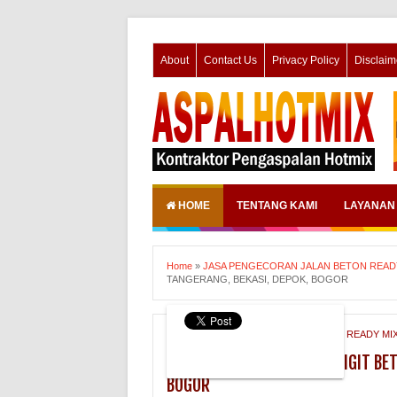
About
Contact Us
Privacy Policy
Disclaim
HOME
TENTANG KAMI
LAYANAN
Home
»
JASA PENGECORAN JALAN BETON READ
TANGERANG, BEKASI, DEPOK, BOGOR
JASA PENGECORAN JALAN BETON READY MI
JASA PENGECORAN JALAN RIGIT BET
BOGOR