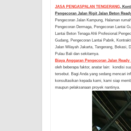
JASA PENGASPALAN TENGERANG
, Kon
Pengecoran Jalan Rigit Jalan Beton Read
Pengecoran Jalan Kampung, Halaman rumah t
Pengecoran Dermaga, Pengecoran Lantai Gud
Lantai Beton Tenaga Ahli Profesional.Peng
Gudang, Pengecoran Lantai Pabrik, Kontrakt
Jalan Wilayah Jakarta, Tangerang, Bekasi,
Pulau Bali dan sekitarnya.
Biaya
A
nggaran
P
engecoran Jalan Ready
oleh beberapa faktor, anatar lain: kondisi sua
tersebut.
Bagi Anda yang sedang mencari in
konsultasikan kepada kami, kami siap mem
maupun pelaksanaan proyek nantinya.