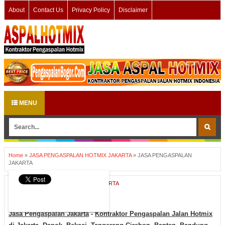
About
Contact Us
Privacy Policy
Disclaimer
MENU
Home
»
JASA PENGASPALAN HOTMIX JAKARTA
»
JASA PENGASPALAN
JAKARTA
JASA PENGASPALAN HOTMIX JAKARTA
JASA PENGASPALAN JAKARTA
Jasa Pengaspalan Jakarta
-
Kontraktor Pengaspalan Jalan Hotmix