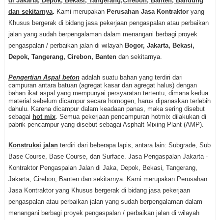
di Jakarta, Depok, Bekasi, Tangerang,Cirebon, Banten, Bandung
dan sekitarnya
.
Kami merupakan
Perusahan Jasa Kontraktor
yang
Khusus bergerak di bidang jasa pekerjaan pengaspalan atau perbaikan
jalan yang sudah berpengalaman dalam menangani berbagi proyek
pengaspalan / perbaikan jalan di wilayah
Bogor, Jakarta, Bekasi,
Depok, Tangerang, Cirebon, Banten
dan sekitarnya.
Pengertian Aspal beton
adalah suatu bahan yang terdiri dari
campuran antara batuan (agregat kasar dan agregat halus) dengan
bahan ikat aspal yang mempunyai persyaratan tertentu, dimana kedua
material sebelum dicampur secara homogen, harus dipanaskan terlebih
dahulu. Karena dicampur dalam keadaan panas, maka sering disebut
sebagai
hot mix
. Semua pekerjaan pencampuran hotmix dilakukan di
pabrik pencampur yang disebut sebagai Asphalt Mixing Plant (AMP).
Konstruksi jalan
terdiri dari beberapa lapis, antara lain: Subgrade, Sub
Base Course, Base Course, dan Surface. Jasa Pengaspalan Jakarta -
Kontraktor Pengaspalan Jalan di Jaka, Depok, Bekasi, Tangerang,
Jakarta, Cirebon, Banten dan sekitarnya. Kami merupakan Perusahan
Jasa Kontraktor yang Khusus bergerak di bidang jasa pekerjaan
pengaspalan atau perbaikan jalan yang sudah berpengalaman dalam
menangani berbagi proyek pengaspalan / perbaikan jalan di wilayah