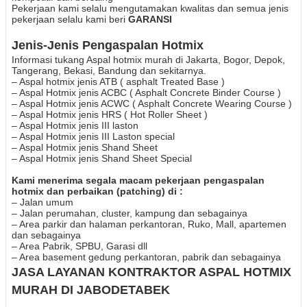
Pekerjaan kami selalu mengutamakan kwalitas dan semua jenis
pekerjaan selalu kami beri
GARANSI
Jenis-Jenis Pengaspalan Hotmix
Informasi tukang Aspal hotmix murah di
Jakarta, Bogor, Depok,
Tangerang, Bekasi, Bandung dan sekitarnya.
– Aspal hotmix jenis ATB ( asphalt Treated Base )
– Aspal Hotmix jenis ACBC ( Asphalt Concrete Binder Course )
– Aspal Hotmix jenis ACWC ( Asphalt Concrete Wearing Course )
– Aspal Hotmix jenis HRS ( Hot Roller Sheet )
– Aspal Hotmix jenis III laston
– Aspal Hotmix jenis III Laston special
– Aspal Hotmix jenis Shand Sheet
– Aspal Hotmix jenis Shand Sheet Special
Kami menerima segala macam pekerjaan pengaspalan
hotmix dan perbaikan (patching) di :
– Jalan umum
– Jalan perumahan, cluster, kampung dan sebagainya
– Area parkir dan halaman perkantoran, Ruko, Mall, apartemen
dan sebagainya
– Area Pabrik, SPBU, Garasi dll
– Area basement gedung perkantoran, pabrik dan sebagainya
JASA LAYANAN KONTRAKTOR ASPAL HOTMIX
MURAH DI JABODETABEK