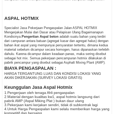
ASPAL HOTMIX
Specialist Jasa Pekerjaan Pengaspalan Jalan ASPAL HOTMIX
Mengerjakan Mulai dari Dasar atau Pelapisan Ulang Bagaimanapun
Kondisinya.
Pengertian Aspal beton
adalah suatu bahan yang terdiri
dari campuran antara batuan (agregat kasar dan agregat halus) dengan
bahan ikat aspal yang mempunyai persyaratan tertentu, dimana kedua
material sebelum dicampur secara homogen, harus dipanaskan terlebih
dahulu. Karena dicampur dalam keadaan panas, maka sering disebut
sebagai hot mix. Semua pekerjaan pencampuran hotmix dilakukan di
pabrik pencampur yang disebut sebagai Asphalt Mixing Plant (AMP).
BIAYA PENGASPALAN :
HARGA TERGANTUNG LUAS DAN KONDISI LOKASI YANG
AKAN DIKERJAKAN (SURVEY LOKASI GRATIS)
Keunggulan Jasa Aspal Hotmix
1.Pengerjaan oleh tenaga Ahli pengaspalan
2.Material dengan kualitas kw1, aspal hotmix langsung dari
pabrik AMP (Aspal Miking Plat ) bukan daur ulang
3.Pekerjaan kami kerjakan sendiri, tidak di subkontrak lagi
4.Untuk Harga Pengaspalan kami selalu memberikan harga yang
kompetitif dan bersaing