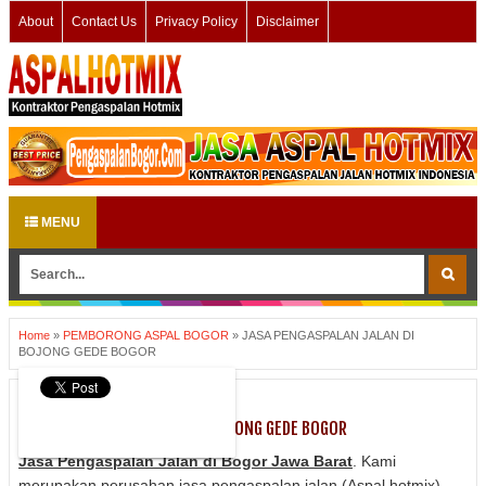
About
Contact Us
Privacy Policy
Disclaimer
MENU
Home
»
PEMBORONG ASPAL BOGOR
»
JASA PENGASPALAN JALAN DI
BOJONG GEDE BOGOR
PEMBORONG ASPAL BOGOR
JASA PENGASPALAN JALAN DI BOJONG GEDE BOGOR
J
asa Pengaspalan Jalan di Bogor Jawa Barat
.
Kami
merupakan perusahan jasa pengaspalan jalan (Aspal hotmix)