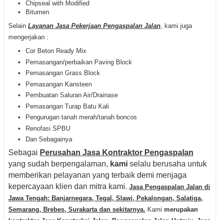
Chipseal with Modified
Bitumen
Selain
Layanan Jasa Pekerjaan Pengaspalan Jalan
, kami juga
mengerjakan :
Cor Beton Ready Mix
Pemasangan/perbaikan Paving Block
Pemasangan Grass Block
Pemasangan Kansteen
Pembuatan Saluran Air/Drainase
Pemasangan Turap Batu Kali
Pengurugan tanah merah/tanah boncos
Renofasi SPBU
Dan Sebagainya
Sebagai
Perusahan Jasa Kontraktor Pengaspalan
yang sudah berpengalaman,
kami
selalu berusaha untuk
memberikan pelayanan yang terbaik demi menjaga
kepercayaan klien dan mitra kami.
Jasa Pengaspalan Jalan di
Jawa Tengah: Banjarnegara, Tegal
,
Slawi, Pekalongan, Salatiga,
Semarang, Brebes, Surakarta dan sekitarnya.
Kami
merupakan