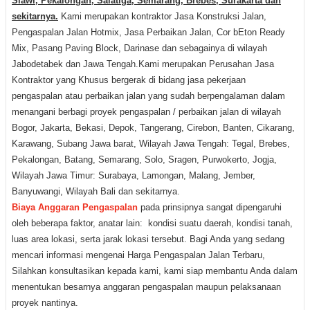
Slawi, Pekalongan, Salatiga, Semarang, Brebes, Surakarta dan
sekitarnya.
Kami merupakan kontraktor Jasa Konstruksi Jalan,
Pengaspalan Jalan Hotmix, Jasa Perbaikan Jalan, Cor bEton Ready
Mix, Pasang Paving Block, Darinase dan sebagainya di wilayah
Jabodetabek dan Jawa Tengah.
Kami merupakan Perusahan Jasa
Kontraktor yang Khusus bergerak di bidang jasa pekerjaan
pengaspalan atau perbaikan jalan yang sudah berpengalaman dalam
menangani berbagi proyek pengaspalan / perbaikan jalan di wilayah
Bogor, Jakarta, Bekasi, Depok, Tangerang, Cirebon, Banten, Cikarang,
Karawang, Subang Jawa barat, Wilayah Jawa Tengah: Tegal, Brebes,
Pekalongan, Batang, Semarang, Solo, Sragen, Purwokerto, Jogja,
Wilayah Jawa Timur: Surabaya, Lamongan, Malang, Jember,
Banyuwangi, Wilayah Bali dan sekitarnya.
Biaya
A
nggaran
P
engaspalan
pada prinsipnya sangat dipengaruhi
oleh beberapa faktor, anatar lain: kondisi suatu daerah, kondisi tanah,
luas area lokasi, serta jarak lokasi tersebut.
Bagi Anda yang sedang
mencari informasi mengenai Harga Pengaspalan Jalan Terbaru,
Silahkan konsultasikan kepada kami, kami siap membantu Anda dalam
menentukan besarnya anggaran pengaspalan maupun pelaksanaan
proyek nantinya.