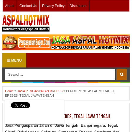
About
Contact Us
Privacy Policy
Disclaimer
MENU
Home
»
JASA PENGASPALAN BREBES
»
PEMBORONG ASPAL MURAH DI
BREBES, TEGAL JAWA TENGAH
JASA PENGASPALAN BREBES
PEMBORONG ASPAL MURAH DI BREBES, TEGAL JAWA TENGAH
Jasa Pengaspalan Jalan di Jawa Tengah: Banjarnegara, Tegal
,