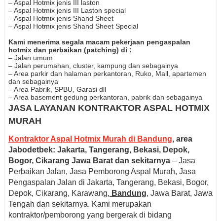
– Aspal Hotmix jenis III laston
– Aspal Hotmix jenis III Laston special
– Aspal Hotmix jenis Shand Sheet
– Aspal Hotmix jenis Shand Sheet Special
Kami menerima segala macam pekerjaan pengaspalan
hotmix dan perbaikan (patching) di :
– Jalan umum
– Jalan perumahan, cluster, kampung dan sebagainya
– Area parkir dan halaman perkantoran, Ruko, Mall, apartemen
dan sebagainya
– Area Pabrik, SPBU, Garasi dll
– Area basement gedung perkantoran, pabrik dan sebagainya
JASA LAYANAN KONTRAKTOR ASPAL HOTMIX
MURAH
Kontraktor Aspal Hotmix Murah di Bandung
, area
Jabodetbek: Jakarta, Tangerang, Bekasi, Depok,
Bogor, Cikarang Jawa Barat dan sekitarnya
– Jasa
Perbaikan Jalan, Jasa Pemborong Aspal Murah, Jasa
Pengaspalan Jalan di Jakarta, Tangerang, Bekasi, Bogor,
Depok, Cikarang, Karawang,
Bandung
, Jawa Barat, Jawa
Tengah dan sekitarnya. Kami merupakan
kontraktor/pemborong yang bergerak di bidang