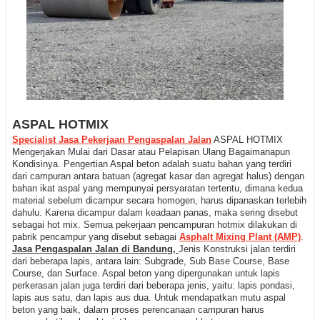
ASPAL HOTMIX
Specialist Jasa Pekerjaan Pengaspalan Jalan
ASPAL HOTMIX
Mengerjakan Mulai dari Dasar atau Pelapisan Ulang Bagaimanapun
Kondisiny
a. Pengertian Aspal beton adalah suatu bahan yang terdiri
dari campuran antara batuan (agregat kasar dan agregat halus) dengan
bahan ikat aspal yang mempunyai persyaratan tertentu, dimana kedua
material sebelum dicampur secara homogen, harus dipanaskan terlebih
dahulu. Karena dicampur dalam keadaan panas, maka sering disebut
sebagai hot mix. Semua pekerjaan pencampuran hotmix dilakukan di
pabrik pencampur yang disebut sebagai
Asphalt Mixing Plant (AMP)
.
Jasa Pengaspalan Jalan di Bandung,
Jenis Konstruksi jalan terdiri
dari beberapa lapis, antara lain: Subgrade, Sub Base Course, Base
Course, dan Surface. Aspal beton yang dipergunakan untuk lapis
perkerasan jalan juga terdiri dari beberapa jenis, yaitu: lapis pondasi,
lapis aus satu, dan lapis aus dua. Untuk mendapatkan mutu aspal
beton yang baik, dalam proses perencanaan campuran harus