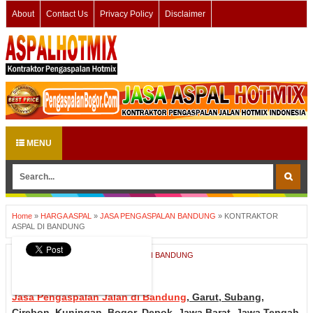
About
Contact Us
Privacy Policy
Disclaimer
MENU
Home
»
HARGA ASPAL
»
JASA PENGASPALAN BANDUNG
»
KONTRAKTOR
ASPAL DI BANDUNG
HARGA ASPAL
,
JASA PENGASPALAN BANDUNG
KONTRAKTOR ASPAL DI BANDUNG
Jasa Pengaspalan Jalan di Bandung
, Garut, Subang,
Cirebon, Kuningan, Bogor, Depok, Jawa Barat, Jawa Tengah