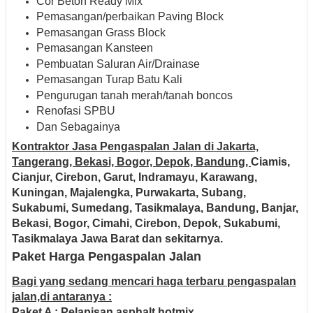
Cor Beton Ready Mix
Pemasangan/perbaikan Paving Block
Pemasangan Grass Block
Pemasangan Kansteen
Pembuatan Saluran Air/Drainase
Pemasangan Turap Batu Kali
Pengurugan tanah merah/tanah boncos
Renofasi SPBU
Dan Sebagainya
Kontraktor Jasa Pengaspalan Jalan di Jakarta,
Tangerang, Bekasi, Bogor, Depok, Bandung,
Ciamis,
Cianjur, Cirebon, Garut, Indramayu, Karawang,
Kuningan, Majalengka, Purwakarta, Subang,
Sukabumi, Sumedang, Tasikmalaya, Bandung, Banjar,
Bekasi, Bogor, Cimahi, Cirebon, Depok, Sukabumi,
Tasikmalaya Jawa Barat dan sekitarnya.
Paket Harga Pengaspalan Jalan
Bagi yang sedang mencari haga terbaru pengaspalan
jalan,di antaranya :
Paket A : Pelapisan asphalt hotmix