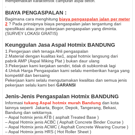
memperhatikan karakteristik campuran aspal beton.
.
BIAYA PENGASPALAN :
Bagimana cara menghitung
biaya pengaspalan jalan per meter
2
? Pada prinsipnya biaya pengaspalan jalan tergantung dari
spesifikasi atau jenis pekerjaan pengaspalan yang diminta.
(SURVEY LOKASI GRATIS)
Keunggulan Jasa Aspal Hotmix BANDUNG
1.Pengerjaan oleh tenaga Ahli pengaspalan
2.Material dengan kualitas kw1, aspal hotmix langsung dari
pabrik AMP (Aspal Miking Plat ) bukan daur ulang
3.Pekerjaan kami kerjakan sendiri, tidak di subkontrak lagi
4.Untuk Harga Pengaspalan kami selalu memberikan harga yang
kompetitif dan bersaing
Pekerjaan kami selalu mengutamakan kwalitas dan semua jenis
pekerjaan selalu kami beri
GARANSI
Jenis-Jenis Pengaspalan Hotmix BANDUNG
Informasi
tukang Aspal hotmix murah Bandung
dan kota
lainnya seperti
Jakarta, Bogor, Depok, Tangerang, Bekasi,
Bandung dan sekitarnya.
– Aspal hotmix jenis ATB ( asphalt Treated Base )
– Aspal Hotmix jenis ACBC ( Asphalt Concrete Binder Course )
– Aspal Hotmix jenis ACWC ( Asphalt Concrete Wearing Course )
– Aspal Hotmix jenis HRS ( Hot Roller Sheet )