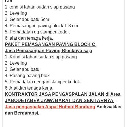
Cm
1.kondisi lahan sudah siap pasang
2. Leveling
3. Gelar abu batu 5cm
4. Pemasangan paving block T 8 cm
5. Pemadatan dg stamper kodok
6. alat dan tenaga kerja.
PAKET PEMASANGAN PAVING BLOCK C
Jasa Pemasangan Paving Blocknya saja
1. Kondisi lahan sudah siap pasang
2. Leveling
3. Gelar abu batu
4. Pasang paving blok
5. Pemadatan dengan stamper kodok
6. Alat dan tenaga kerja.
KONTRAKTOR JASA PENGASPALAN JALAN di Area
JABODETABEK JAWA BARAT DAN SEKITARNYA
–
Jasa pengaspalan Aspal Hotmix Bandung
Berkwalitas
dan Bergaransi.
Jasa Pengaspalan Jalan di Bogor, Cilebut, Bojong Gede, Kemang, Sukaraja, Ciawi,
Cijeruk, Caringin, Kemang, Ciomas, Dramaga Bogor Jawa BaratRAB Biaya pengaspalan